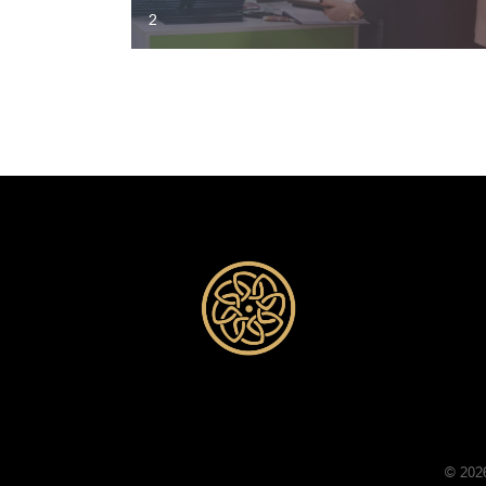
2
© 202