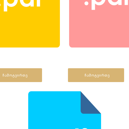
ჩამოტვირთე
ჩამოტვირთე