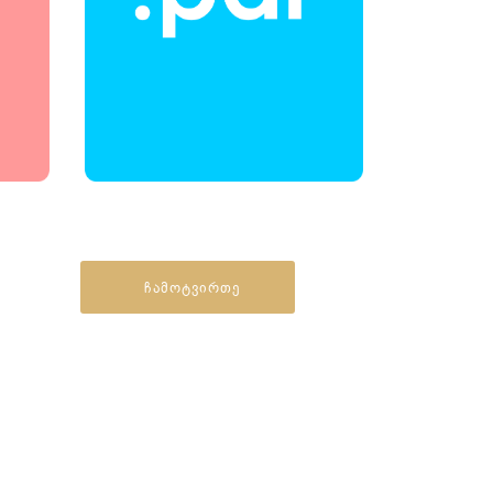
ჩამოტვირთე