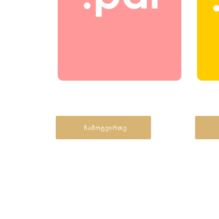
ჩამოტვირთე