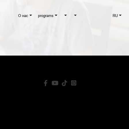
О нас
programs
RU